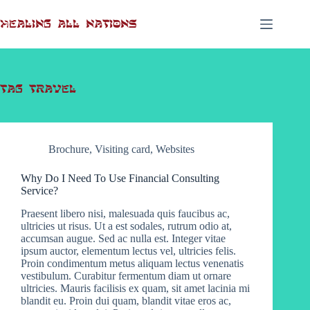
Skip
to
Healing All Nations
content
Tag
Travel
Brochure
,
Visiting card
,
Websites
Why Do I Need To Use Financial Consulting
Service?
Praesent libero nisi, malesuada quis faucibus ac,
ultricies ut risus. Ut a est sodales, rutrum odio at,
accumsan augue. Sed ac nulla est. Integer vitae
ipsum auctor, elementum lectus vel, ultricies felis.
Proin condimentum metus aliquam lectus venenatis
vestibulum. Curabitur fermentum diam ut ornare
ultricies. Mauris facilisis ex quam, sit amet lacinia mi
blandit eu. Proin dui quam, blandit vitae eros ac,