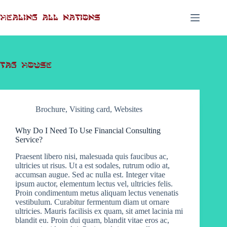
Skip
to
Healing All Nations
content
Tag
House
Brochure
,
Visiting card
,
Websites
Why Do I Need To Use Financial Consulting
Service?
Praesent libero nisi, malesuada quis faucibus ac,
ultricies ut risus. Ut a est sodales, rutrum odio at,
accumsan augue. Sed ac nulla est. Integer vitae
ipsum auctor, elementum lectus vel, ultricies felis.
Proin condimentum metus aliquam lectus venenatis
vestibulum. Curabitur fermentum diam ut ornare
ultricies. Mauris facilisis ex quam, sit amet lacinia mi
blandit eu. Proin dui quam, blandit vitae eros ac,