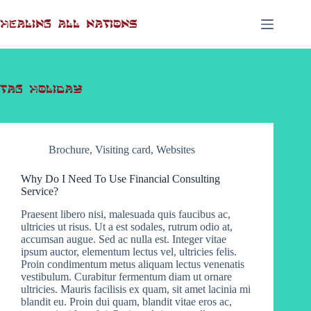
Skip
to
Healing All Nations
content
Tag
Holiday
Brochure
,
Visiting card
,
Websites
Why Do I Need To Use Financial Consulting
Service?
Praesent libero nisi, malesuada quis faucibus ac,
ultricies ut risus. Ut a est sodales, rutrum odio at,
accumsan augue. Sed ac nulla est. Integer vitae
ipsum auctor, elementum lectus vel, ultricies felis.
Proin condimentum metus aliquam lectus venenatis
vestibulum. Curabitur fermentum diam ut ornare
ultricies. Mauris facilisis ex quam, sit amet lacinia mi
blandit eu. Proin dui quam, blandit vitae eros ac,